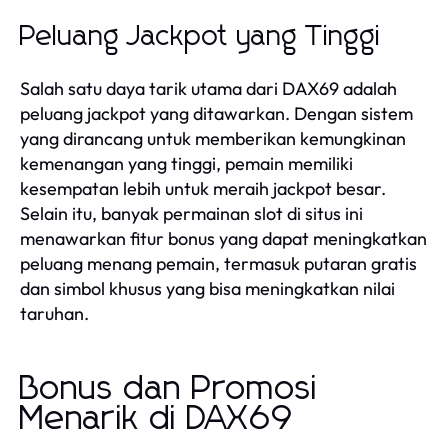
Peluang Jackpot yang Tinggi
Salah satu daya tarik utama dari DAX69 adalah
peluang jackpot yang ditawarkan. Dengan sistem
yang dirancang untuk memberikan kemungkinan
kemenangan yang tinggi, pemain memiliki
kesempatan lebih untuk meraih jackpot besar.
Selain itu, banyak permainan slot di situs ini
menawarkan fitur bonus yang dapat meningkatkan
peluang menang pemain, termasuk putaran gratis
dan simbol khusus yang bisa meningkatkan nilai
taruhan.
Bonus dan Promosi
Menarik di DAX69