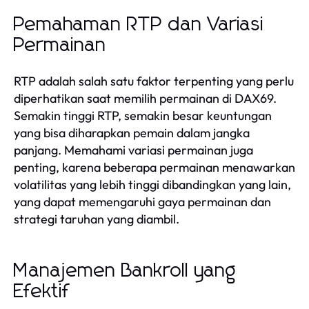
Pemahaman RTP dan Variasi
Permainan
RTP adalah salah satu faktor terpenting yang perlu
diperhatikan saat memilih permainan di DAX69.
Semakin tinggi RTP, semakin besar keuntungan
yang bisa diharapkan pemain dalam jangka
panjang. Memahami variasi permainan juga
penting, karena beberapa permainan menawarkan
volatilitas yang lebih tinggi dibandingkan yang lain,
yang dapat memengaruhi gaya permainan dan
strategi taruhan yang diambil.
Manajemen Bankroll yang
Efektif