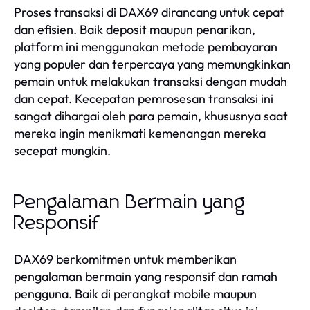
Proses transaksi di DAX69 dirancang untuk cepat
dan efisien. Baik deposit maupun penarikan,
platform ini menggunakan metode pembayaran
yang populer dan terpercaya yang memungkinkan
pemain untuk melakukan transaksi dengan mudah
dan cepat. Kecepatan pemrosesan transaksi ini
sangat dihargai oleh para pemain, khususnya saat
mereka ingin menikmati kemenangan mereka
secepat mungkin.
Pengalaman Bermain yang
Responsif
DAX69 berkomitmen untuk memberikan
pengalaman bermain yang responsif dan ramah
pengguna. Baik di perangkat mobile maupun