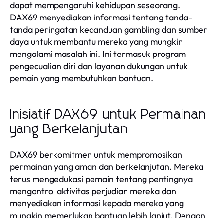
dapat mempengaruhi kehidupan seseorang.
DAX69 menyediakan informasi tentang tanda-
tanda peringatan kecanduan gambling dan sumber
daya untuk membantu mereka yang mungkin
mengalami masalah ini. Ini termasuk program
pengecualian diri dan layanan dukungan untuk
pemain yang membutuhkan bantuan.
Inisiatif DAX69 untuk Permainan
yang Berkelanjutan
DAX69 berkomitmen untuk mempromosikan
permainan yang aman dan berkelanjutan. Mereka
terus mengedukasi pemain tentang pentingnya
mengontrol aktivitas perjudian mereka dan
menyediakan informasi kepada mereka yang
mungkin memerlukan bantuan lebih lanjut. Dengan