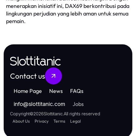
menerapkan inisiatif ini, DAX69 berkontribusi pada
lingkungan perjudian yang lebih aman untuk semua
pemain.
Slottitanic
Contact us
Home Page
News
FAQs
Jobs
info
@
slottitanic.com
Copyright
©
2026
Slottitanic
.
All rights reserved
About Us
Privacy
Terms
Legal