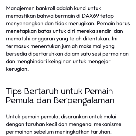
Manajemen bankroll adalah kunci untuk
memastikan bahwa bermain di DAX69 tetap
menyenangkan dan tidak merugikan. Pemain harus
menetapkan batas untuk diri mereka sendiri dan
mematuhi anggaran yang telah ditentukan. Ini
termasuk menentukan jumlah maksimal yang
bersedia dipertaruhkan dalam satu sesi permainan
dan menghindari keinginan untuk mengejar
kerugian.
Tips Bertaruh untuk Pemain
Pemula dan Berpengalaman
Untuk pemain pemula, disarankan untuk mulai
dengan taruhan kecil dan mengenal mekanisme
permainan sebelum meningkatkan taruhan.