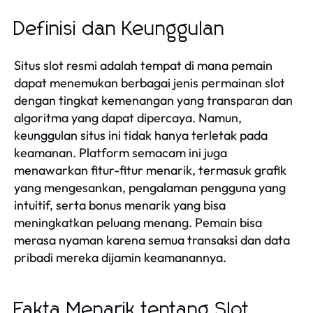
Definisi dan Keunggulan
Situs slot resmi adalah tempat di mana pemain
dapat menemukan berbagai jenis permainan slot
dengan tingkat kemenangan yang transparan dan
algoritma yang dapat dipercaya. Namun,
keunggulan situs ini tidak hanya terletak pada
keamanan. Platform semacam ini juga
menawarkan fitur-fitur menarik, termasuk grafik
yang mengesankan, pengalaman pengguna yang
intuitif, serta bonus menarik yang bisa
meningkatkan peluang menang. Pemain bisa
merasa nyaman karena semua transaksi dan data
pribadi mereka dijamin keamanannya.
Fakta Menarik tentang Slot