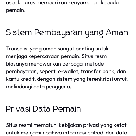
aspek harus memberikan kenyamanan kepada
pemain.
Sistem Pembayaran yang Aman
Transaksi yang aman sangat penting untuk
menjaga kepercayaan pemain. Situs resmi
biasanya menawarkan berbagai metode
pembayaran, seperti e-wallet, transfer bank, dan
kartu kredit, dengan sistem yang terenkripsi untuk
melindungi data pengguna.
Privasi Data Pemain
Situs resmi mematuhi kebijakan privasi yang ketat
untuk menjamin bahwa informasi pribadi dan data