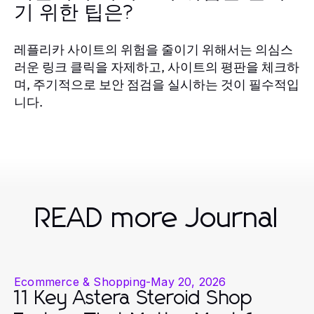
기 위한 팁은?
레플리카 사이트의 위험을 줄이기 위해서는 의심스
러운 링크 클릭을 자제하고, 사이트의 평판을 체크하
며, 주기적으로 보안 점검을 실시하는 것이 필수적입
니다.
READ more Journal
Ecommerce & Shopping
-
May 20, 2026
11 Key Astera Steroid Shop