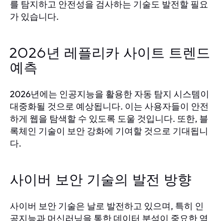
를 탐지하고 안전성을 검사하는 기술도 발전할 필요
가 있습니다.
2026년 레플리카 사이트 트렌드
예측
2026년에는 인공지능을 활용한 자동 탐지 시스템이
대중화될 것으로 예상됩니다. 이는 사용자들이 안전
하게 웹을 탐색할 수 있도록 도울 것입니다. 또한, 블
록체인 기술이 보안 강화에 기여할 것으로 기대됩니
다.
사이버 보안 기술의 발전 방향
사이버 보안 기술은 날로 발전하고 있으며, 특히 인
공지능과 머신러닝을 통한 데이터 분석이 중요한 역