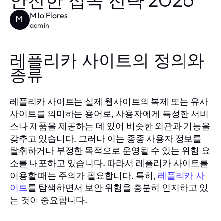
안전한 접속 전략 2026
Milo Flores
M
admin
레플리카 사이트의 정의와
종류
레플리카 사이트는 실제 웹사이트의 복제 또는 유사
사이트를 의미하는 용어로, 사용자에게 특정한 서비
스나 제품을 제공하는 데 있어 비슷한 외관과 기능을
갖추고 있습니다. 그러나 이는 종종 사용자 정보를
탈취하거나 부정한 목적으로 운영될 수 있는 위험 요
소를 내포하고 있습니다. 따라서 레플리카 사이트를
이용할 때는 주의가 필요합니다. 특히,
레플리카 사
를 탐색하면서 보안 위험을 충분히 인지하고 있
이트
는 것이 중요합니다.